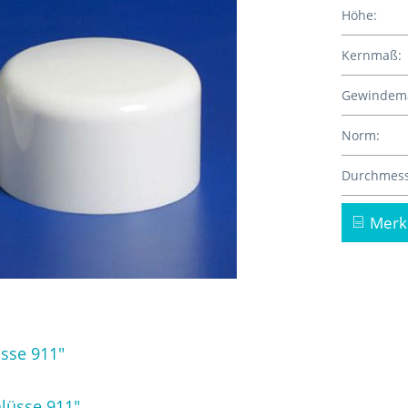
Höhe:
Kernmaß:
Gewindem
Norm:
Durchmess
Merk
sse 911"
lüsse 911"