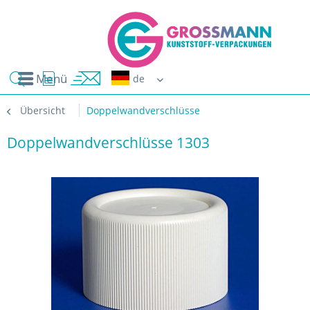
Menü
Erwin G
Übersicht
Doppelwandverschlüsse
Doppelwandverschlüsse 1303