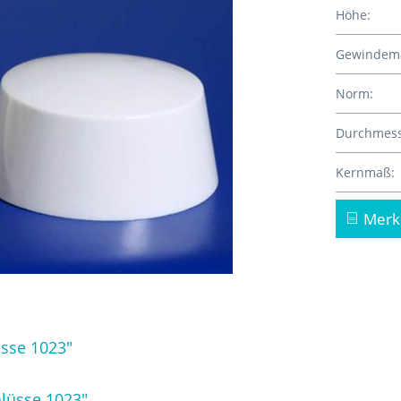
Höhe:
Gewindem
Norm:
Durchmess
Kernmaß:
Merk
sse 1023"
lüsse 1023"