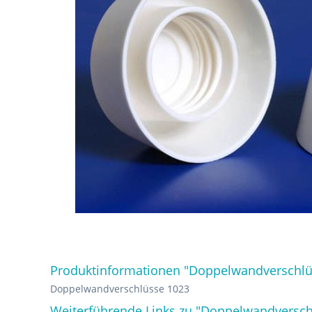
Produktinformationen "Doppelwandverschlü
Doppelwandverschlüsse 1023
Weiterführende Links zu "Doppelwandversch