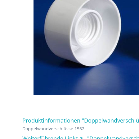
Produktinformationen "Doppelwandverschlü
Doppelwandverschlüsse 1562
Weiterführende Links zu "Doppelwandversch