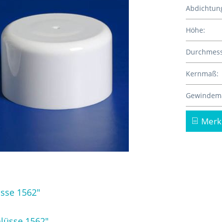
Abdichtun
Höhe:
Durchmess
Kernmaß:
Gewindem
Merk
sse 1562"
lüsse 1562"