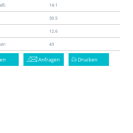
aß:
14.1
30.5
12.6
er:
43
en
Anfragen
Drucken