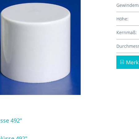
Gewindem
Höhe:
Kernmaß:
Durchmess
Merk
sse 492"
lüsse 492"