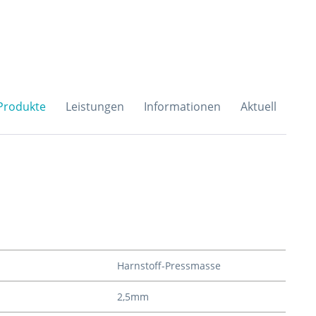
H & Co. KG
Produkte
Leistungen
Informationen
Aktuell
Harnstoff-Pressmasse
2,5mm