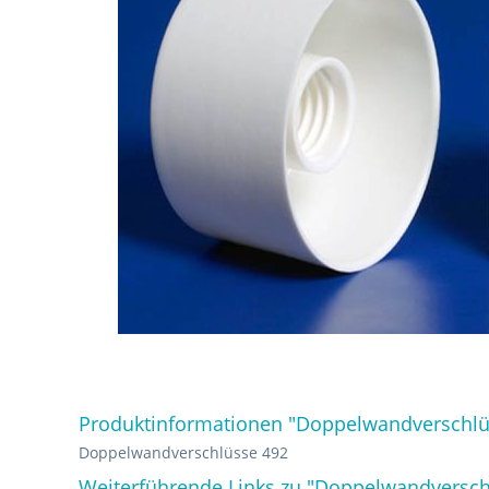
Produktinformationen "Doppelwandverschlü
Doppelwandverschlüsse 492
Weiterführende Links zu "Doppelwandversch