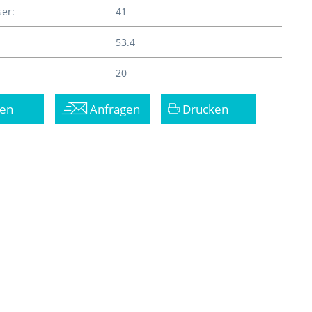
er:
41
53.4
20
en
Anfragen
Drucken