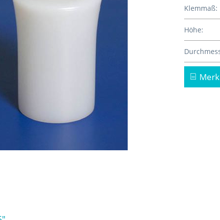
Klemmaß:
Höhe:
Durchmess
Merk
5"