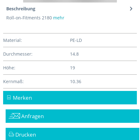
Beschreibung
Roll-on-Fitments 2180
mehr
Material:
PE-LD
Durchmesser:
14.8
Höhe:
19
Kernmaß:
10.36
Merken
Anfragen
Drucken