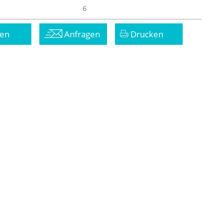
6
en
Anfragen
Drucken