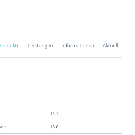
H & Co. KG
Produkte
Leistungen
Informationen
Aktuell
11.7
er:
13.6