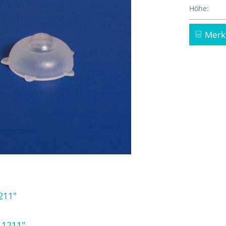
Höhe:
Merk
211"
 1211"