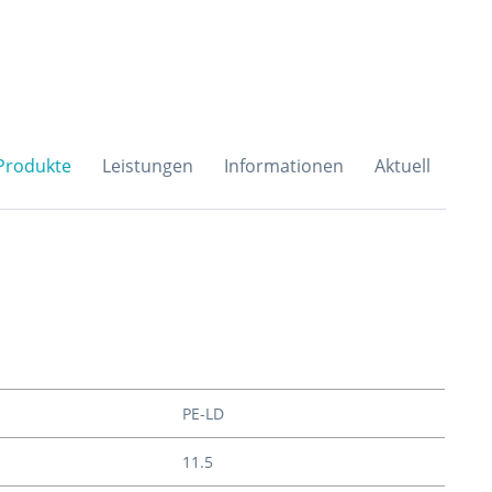
H & Co. KG
Produkte
Leistungen
Informationen
Aktuell
PE-LD
11.5