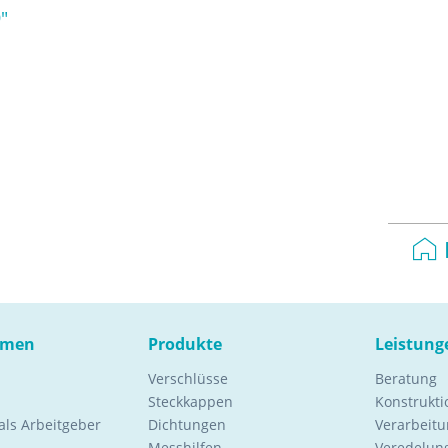
"
hmen
Produkte
Leistung
Verschlüsse
Beratung
Steckkappen
Konstrukt
ls Arbeitgeber
Dichtungen
Verarbeitu
Messhilfen
Veredelung