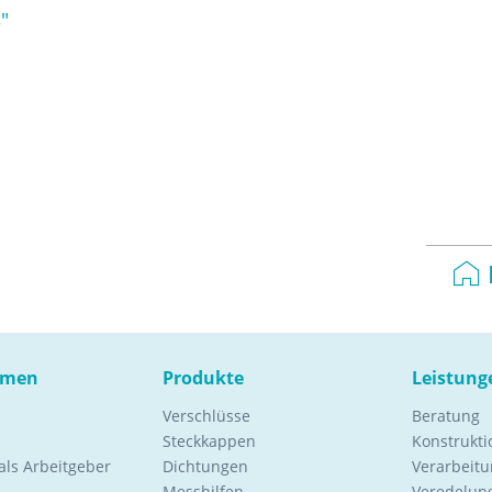
"
hmen
Produkte
Leistung
Verschlüsse
Beratung
Steckkappen
Konstrukt
ls Arbeitgeber
Dichtungen
Verarbeitu
Messhilfen
Veredelung