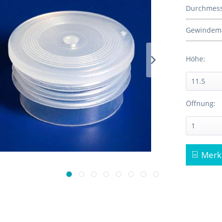
Durchmess
Gewindem
Höhe:
Öffnung:
Merk