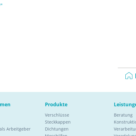
"
hmen
Produkte
Leistung
Verschlüsse
Beratung
Steckkappen
Konstrukt
ls Arbeitgeber
Dichtungen
Verarbeitu
Messhilfen
Veredelung