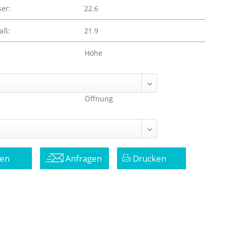
er:
22.6
aß:
21.9
Höhe
Öffnung
en
Anfragen
Drucken