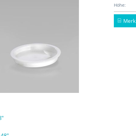
Höhe:
Merk
8"
448"