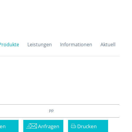
H & Co. KG
Produkte
Leistungen
Informationen
Aktuell
PP
en
Anfragen
Drucken