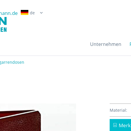
mann.de
Erwin Grossmann Gmb
Unternehmen
igarrendosen
Material:
Merk