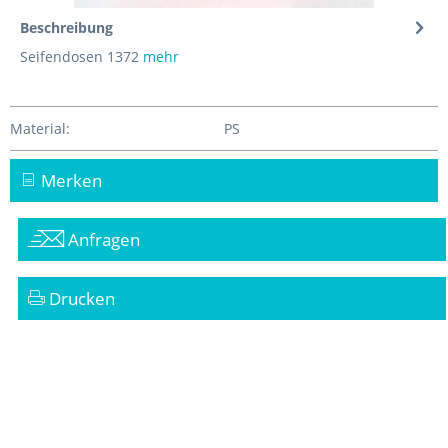
Beschreibung
Seifendosen 1372
mehr
Material:
PS
Merken
Anfragen
Drucken