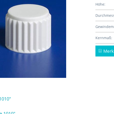
Höhe:
Durchmess
Gewindem
Kernmaß:
Merk
1010"
e 1010"